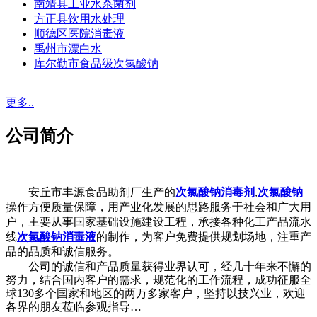
南靖县工业水杀菌剂
方正县饮用水处理
顺德区医院消毒液
禹州市漂白水
库尔勒市食品级次氯酸钠
更多..
公司简介
安丘市丰源食品助剂厂生产的
次氯酸钠消毒剂
,
次氯酸钠
操作方便质量保障，用产业化发展的思路服务于社会和广大用
户，主要从事国家基础设施建设工程，承接各种化工产品流水
线
次氯酸钠消毒液
的制作，为客户免费提供规划场地，注重产
品的品质和诚信服务。
公司的诚信和产品质量获得业界认可，经几十年来不懈的
努力，结合国内客户的需求，规范化的工作流程，成功征服全
球130多个国家和地区的两万多家客户，坚持以技兴业，欢迎
各界的朋友莅临参观指导…