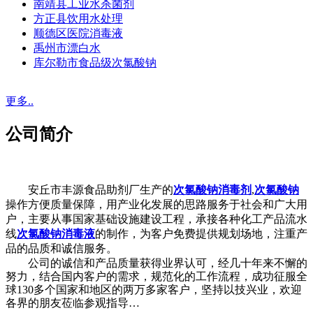
南靖县工业水杀菌剂
方正县饮用水处理
顺德区医院消毒液
禹州市漂白水
库尔勒市食品级次氯酸钠
更多..
公司简介
安丘市丰源食品助剂厂生产的
次氯酸钠消毒剂
,
次氯酸钠
操作方便质量保障，用产业化发展的思路服务于社会和广大用
户，主要从事国家基础设施建设工程，承接各种化工产品流水
线
次氯酸钠消毒液
的制作，为客户免费提供规划场地，注重产
品的品质和诚信服务。
公司的诚信和产品质量获得业界认可，经几十年来不懈的
努力，结合国内客户的需求，规范化的工作流程，成功征服全
球130多个国家和地区的两万多家客户，坚持以技兴业，欢迎
各界的朋友莅临参观指导…