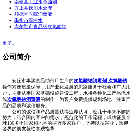
南靖县工业水杀菌剂
方正县饮用水处理
顺德区医院消毒液
禹州市漂白水
库尔勒市食品级次氯酸钠
更多..
公司简介
安丘市丰源食品助剂厂生产的
次氯酸钠消毒剂
,
次氯酸钠
操作方便质量保障，用产业化发展的思路服务于社会和广大用
户，主要从事国家基础设施建设工程，承接各种化工产品流水
线
次氯酸钠消毒液
的制作，为客户免费提供规划场地，注重产
品的品质和诚信服务。
公司的诚信和产品质量获得业界认可，经几十年来不懈的
努力，结合国内客户的需求，规范化的工作流程，成功征服全
球130多个国家和地区的两万多家客户，坚持以技兴业，欢迎
各界的朋友莅临参观指导…