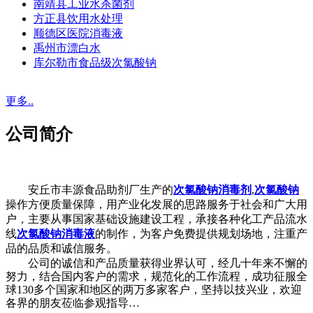
南靖县工业水杀菌剂
方正县饮用水处理
顺德区医院消毒液
禹州市漂白水
库尔勒市食品级次氯酸钠
更多..
公司简介
安丘市丰源食品助剂厂生产的
次氯酸钠消毒剂
,
次氯酸钠
操作方便质量保障，用产业化发展的思路服务于社会和广大用
户，主要从事国家基础设施建设工程，承接各种化工产品流水
线
次氯酸钠消毒液
的制作，为客户免费提供规划场地，注重产
品的品质和诚信服务。
公司的诚信和产品质量获得业界认可，经几十年来不懈的
努力，结合国内客户的需求，规范化的工作流程，成功征服全
球130多个国家和地区的两万多家客户，坚持以技兴业，欢迎
各界的朋友莅临参观指导…