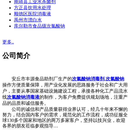
南靖县工业水杀菌剂
方正县饮用水处理
顺德区医院消毒液
禹州市漂白水
库尔勒市食品级次氯酸钠
更多..
公司简介
安丘市丰源食品助剂厂生产的
次氯酸钠消毒剂
,
次氯酸钠
操作方便质量保障，用产业化发展的思路服务于社会和广大用
户，主要从事国家基础设施建设工程，承接各种化工产品流水
线
次氯酸钠消毒液
的制作，为客户免费提供规划场地，注重产
品的品质和诚信服务。
公司的诚信和产品质量获得业界认可，经几十年来不懈的
努力，结合国内客户的需求，规范化的工作流程，成功征服全
球130多个国家和地区的两万多家客户，坚持以技兴业，欢迎
各界的朋友莅临参观指导…