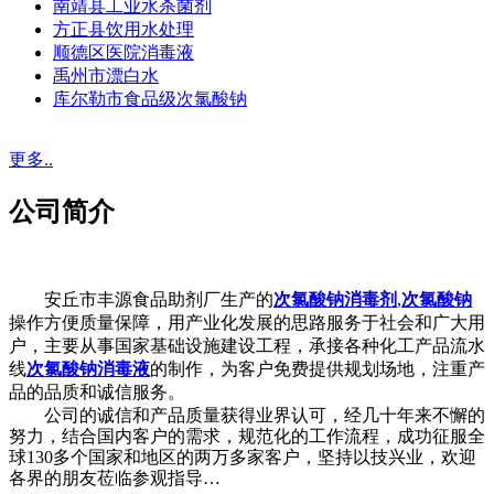
南靖县工业水杀菌剂
方正县饮用水处理
顺德区医院消毒液
禹州市漂白水
库尔勒市食品级次氯酸钠
更多..
公司简介
安丘市丰源食品助剂厂生产的
次氯酸钠消毒剂
,
次氯酸钠
操作方便质量保障，用产业化发展的思路服务于社会和广大用
户，主要从事国家基础设施建设工程，承接各种化工产品流水
线
次氯酸钠消毒液
的制作，为客户免费提供规划场地，注重产
品的品质和诚信服务。
公司的诚信和产品质量获得业界认可，经几十年来不懈的
努力，结合国内客户的需求，规范化的工作流程，成功征服全
球130多个国家和地区的两万多家客户，坚持以技兴业，欢迎
各界的朋友莅临参观指导…